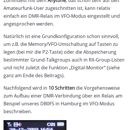
Zumindest mit dem
Anytone
, das schon sehr auf den
Amateurfunk-User zugeschnitten ist, kann relativ
einfach ein DMR-Relais im VFO-Modus eingestellt und
angesprochen werden.
Natürlich ist eine Grundkonfiguration schon sinnvoll,
um z.B. die Memory/VFO-Umschaltung auf Tasten zu
legen (bei mir die P2-Taste) oder die Abspeicherung
bestimmter Grund-Talkgroups auch in RX-Group-Listen
und nicht zuletzt die Funktion „Digital-Monitor“ (siehe
ganz am Ende des Beitrags).
Nachfolgend wird in
10 Schritten
die Vorgehensweise
zum Aufbau einer DMR-Verbindung über ein Relais am
Beispiel unseres DB0FS in Hamburg im VFO-Modus
beschrieben.