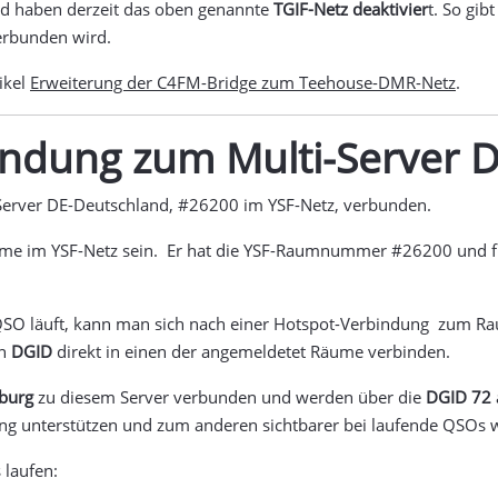
nd haben derzeit das oben genannte
TGIF-Netz deaktivier
t. So gi
erbunden wird.
ikel
Erweiterung der C4FM-Bridge zum Teehouse-DMR-Netz
.
indung zum Multi-Server 
-Server DE-Deutschland, #26200 im YSF-Netz, verbunden.
Räume im YSF-Netz sein. Er hat die YSF-Raumnummer #26200 und f
QSO läuft, kann man sich nach einer Hotspot-Verbindung zum R
en
DGID
direkt in einen der angemeldetet Räume verbinden.
burg
zu diesem Server verbunden und werden über die
DGID 72
ung unterstützen und zum anderen sichtbarer bei laufende QSOs 
 laufen: